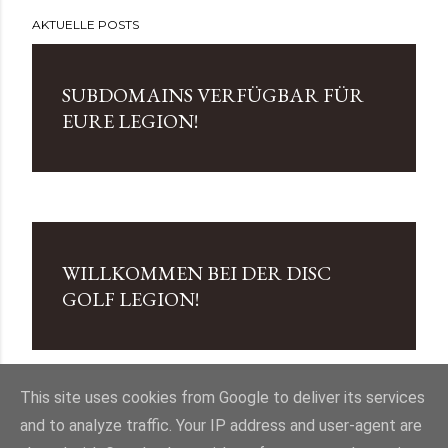
AKTUELLE POSTS
P
o
SUBDOMAINS VERFÜGBAR FÜR
EURE LEGION!
s
t
s
WILLKOMMEN BEI DER DISC
GOLF LEGION!
This site uses cookies from Google to deliver its services
and to analyze traffic. Your IP address and user-agent are